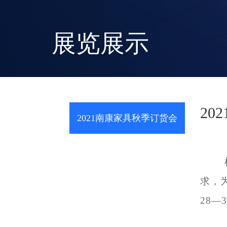
展览展示
20
2021南康家具秋季订货会
求，
28—