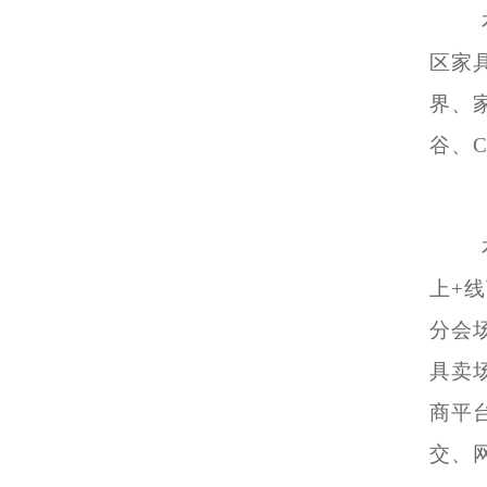
区家
界、
谷、
上+
分会
具卖
商平
交、