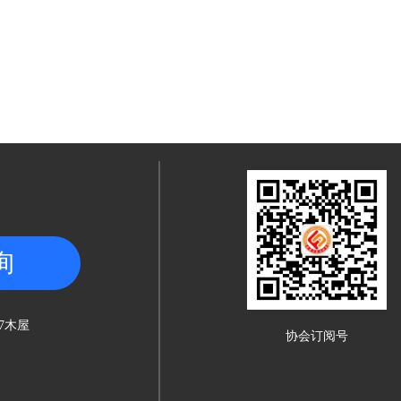
询
7木屋
协会订阅号