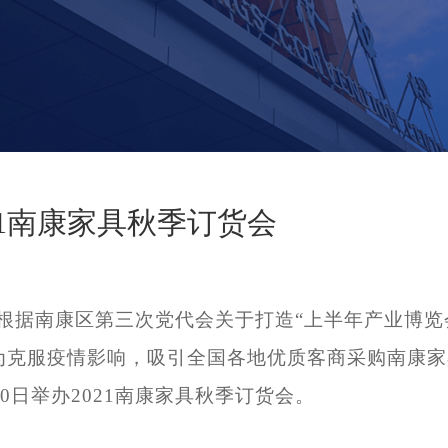
21南康家具秋季订货会
根
据南康区第三次党代会关于打造
“上半年产业博览
为克服疫情影响，吸引全国各地优质客商采购南康家
30日举办2021南康家具秋季订货会。